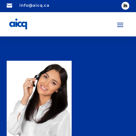

info@aicq.ca