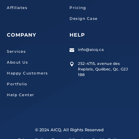
Affiliates
Pricing
Design Case
COMPANY
HELP
info@aicq.ca

Services
About Us
252-4715, avenue des

Replats, Québec, Qc. G2J
Happy Customers
1B8
Portfolio
Help Center
© 2024 AICQ. All Rights Reserved